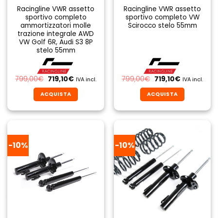
Racingline VWR assetto
Racingline VWR assetto
sportivo completo
sportivo completo VW
ammortizzatori molle
Scirocco stelo 55mm
trazione integrale AWD
VW Golf 6R, Audi S3 8P
stelo 55mm
Il
Il
Il
Il
799,00
€
719,10
€
799,00
€
719,10
€
IVA incl.
IVA incl.
prezzo
prezzo
prezzo
prezzo
originale
attuale
originale
attuale
ACQUISTA
ACQUISTA
era:
è:
era:
è:
799,00€.
719,10€.
799,00€.
719,10€.
-10%
-10%