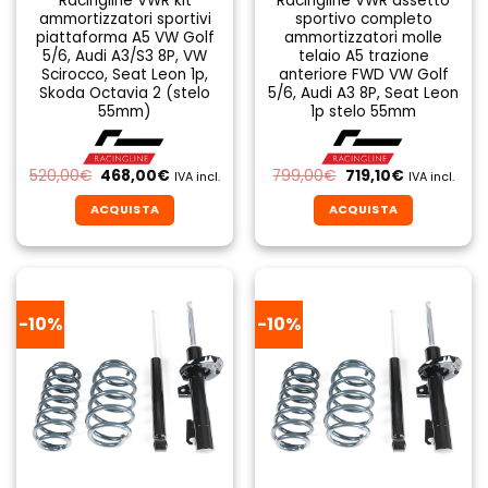
Racingline VWR kit
Racingline VWR assetto
ammortizzatori sportivi
sportivo completo
piattaforma A5 VW Golf
ammortizzatori molle
5/6, Audi A3/S3 8P, VW
telaio A5 trazione
Scirocco, Seat Leon 1p,
anteriore FWD VW Golf
Skoda Octavia 2 (stelo
5/6, Audi A3 8P, Seat Leon
55mm)
1p stelo 55mm
Il
Il
Il
Il
520,00
€
468,00
€
799,00
€
719,10
€
IVA incl.
IVA incl.
prezzo
prezzo
prezzo
prezzo
originale
attuale
originale
attuale
ACQUISTA
ACQUISTA
era:
è:
era:
è:
520,00€.
468,00€.
799,00€.
719,10€.
-10%
-10%