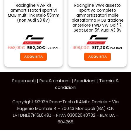
Racingline VWR kit
Racingline VWR assetto
ammortizzatori sportivi
sportivo completo
MQB multi link stelo 55mm
ammortizzatori molle
(non Audi S3 8V)
piattaforma MQB trazione
anteriore FWD VW Golf 7,
Seat Leon 5f, Audi A3 8V
Il
Il
Il
Il
658,00
€
592,20
€
908,00
€
817,20
€
IVA incl.
IVA incl.
prezzo
prezzo
prezzo
prezzo
originale
attuale
originale
attuale
ACQUISTA
ACQUISTA
era:
è:
era:
è:
658,00€.
592,20€.
908,00€.
817,20€.
Pagamenti
|
Resi & rimborsi
|
Spedizioni
|
Termini &
condizioni
Copyright ©2025 Race-Tech di Alvito Daniele - Via
Eugenio Montale 4 - 70043 Monopoli (BA) C.F.
LVTDNL87P16L049Z - P.IVA 03002640732 - REA: BA -
604268