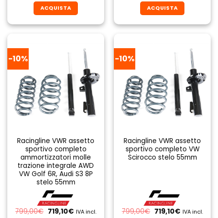
originale
attuale
originale
attuale
ACQUISTA
ACQUISTA
era:
è:
era:
è:
520,00€.
468,00€.
799,00€.
719,10€.
-10%
-10%
Racingline VWR assetto
Racingline VWR assetto
sportivo completo
sportivo completo VW
ammortizzatori molle
Scirocco stelo 55mm
trazione integrale AWD
VW Golf 6R, Audi S3 8P
stelo 55mm
Il
Il
Il
Il
799,00
€
719,10
€
799,00
€
719,10
€
IVA incl.
IVA incl.
prezzo
prezzo
prezzo
prezzo