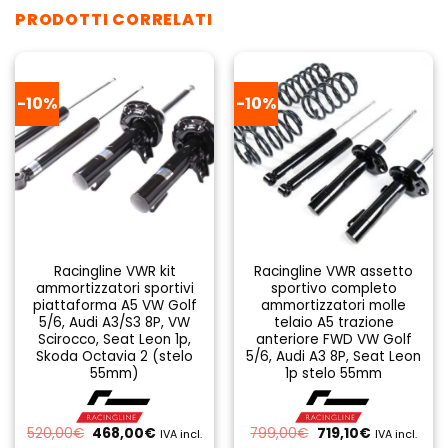
PRODOTTI CORRELATI
-10%
-10%
Racingline VWR kit
Racingline VWR assetto
ammortizzatori sportivi
sportivo completo
piattaforma A5 VW Golf
ammortizzatori molle
5/6, Audi A3/S3 8P, VW
telaio A5 trazione
Scirocco, Seat Leon 1p,
anteriore FWD VW Golf
Skoda Octavia 2 (stelo
5/6, Audi A3 8P, Seat Leon
55mm)
1p stelo 55mm
Il
Il
Il
Il
520,00
€
468,00
€
799,00
€
719,10
€
IVA incl.
IVA incl.
prezzo
prezzo
prezzo
prezzo