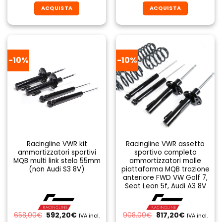
originale
attuale
originale
attuale
ACQUISTA
ACQUISTA
era:
è:
era:
è:
799,00€.
719,10€.
799,00€.
719,10€.
-10%
-10%
Racingline VWR kit
Racingline VWR assetto
ammortizzatori sportivi
sportivo completo
MQB multi link stelo 55mm
ammortizzatori molle
(non Audi S3 8V)
piattaforma MQB trazione
anteriore FWD VW Golf 7,
Seat Leon 5f, Audi A3 8V
Il
Il
Il
Il
658,00
€
592,20
€
908,00
€
817,20
€
IVA incl.
IVA incl.
prezzo
prezzo
prezzo
prezzo