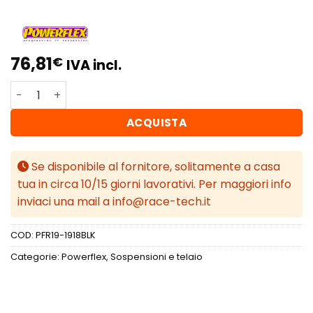
76,81
€
IVA incl.
Powerflex Volvo S60 AWD (2010 - 2018) Barra antirollio p
ACQUISTA
Se disponibile al fornitore, solitamente a casa
tua in circa 10/15 giorni lavorativi. Per maggiori info
inviaci una mail a info@race-tech.it
COD:
PFR19-1918BLK
Categorie:
Powerflex
,
Sospensioni e telaio