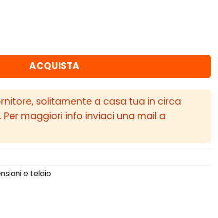
D (2010 - 2018) Inserto supporto motore inferior
ACQUISTA
ornitore, solitamente a casa tua in circa
i. Per maggiori info inviaci una mail a
sioni e telaio