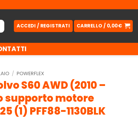
ACCEDI / REGISTRATI
CARRELLO /
0,00
€
ONTATTI
LAIO
/
POWERFLEX
olvo S60 AWD (2010 –
to supporto motore
g.25 (1) PFF88-1130BLK