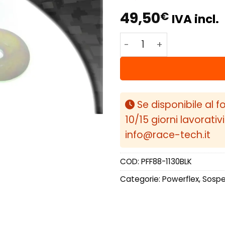
49,50
€
IVA incl.
Powerflex Volvo S60 AW
Se disponibile al f
10/15 giorni lavorativ
info@race-tech.it
COD:
PFF88-1130BLK
Categorie:
Powerflex
,
Sospen