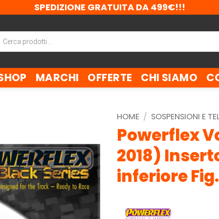
SPEDIZIONE GRATUITA DA 499€!!!
ca
tti
SHOP
MARCHI
OFFERTE
CHI SIAMO
C
HOME
/
SOSPENSIONI E TE
Powerflex V
2018) Inser
inferiore Fi