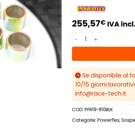
255,57
€
IVA incl
Powerflex Volvo V40 (2
Se disponibile al f
10/15 giorni lavorativ
info@race-tech.it
COD:
PFR19-810BLK
Categorie:
Powerflex
,
Sospen