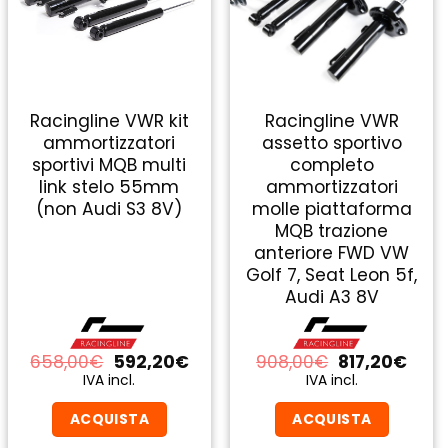
Racingline VWR kit
Racingline VWR
ammortizzatori
assetto sportivo
sportivi MQB multi
completo
link stelo 55mm
ammortizzatori
(non Audi S3 8V)
molle piattaforma
MQB trazione
anteriore FWD VW
Golf 7, Seat Leon 5f,
Audi A3 8V
Il
Il
Il
Il
658,00
€
592,20
€
908,00
€
817,20
€
zo
prezzo
prezzo
prezzo
prez
IVA incl.
IVA incl.
ale
originale
attuale
originale
attu
era:
è:
era:
è:
ACQUISTA
ACQUISTA
0€.
658,00€.
592,20€.
908,00€.
817,