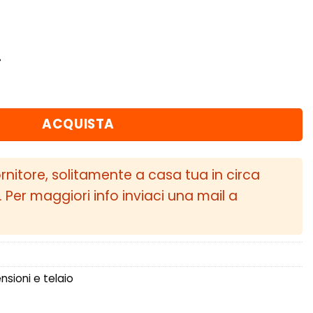
.
012 - 2019) Boccola del braccio di controllo supe
ACQUISTA
ornitore, solitamente a casa tua in circa
i. Per maggiori info inviaci una mail a
sioni e telaio