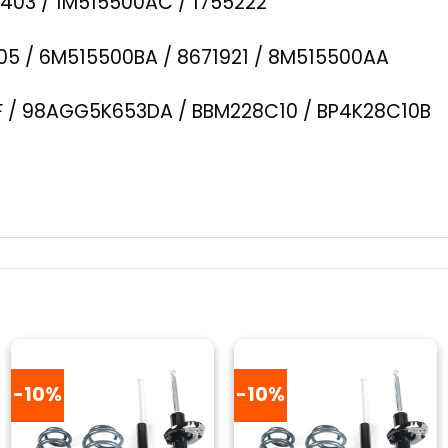
17403 / 1M515500AC / 1755222
305 / 6M515500BA / 8671921 / 8M515500AA
 / 98AGG5K653DA / BBM228C10 / BP4K28C10B
-10%
-10%