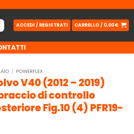
ACCEDI / REGISTRATI
CARRELLO /
0,00
€
ONTATTI
LAIO
/
POWERFLEX
lvo V40 (2012 – 2019)
braccio di controllo
steriore Fig.10 (4) PFR19-