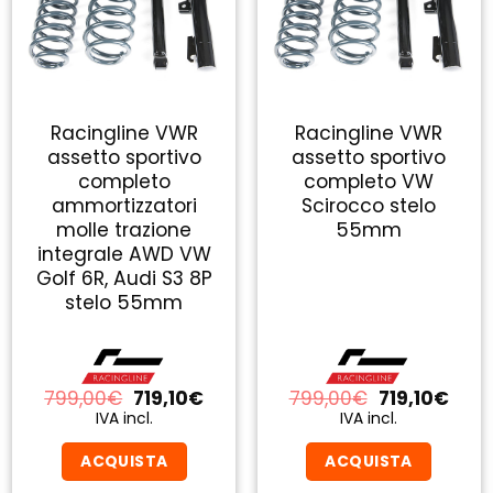
Racingline VWR
Racingline VWR
assetto sportivo
assetto sportivo
completo
completo VW
ammortizzatori
Scirocco stelo
molle trazione
55mm
integrale AWD VW
Golf 6R, Audi S3 8P
stelo 55mm
Il
Il
Il
Il
799,00
€
719,10
€
799,00
€
719,10
€
zo
prezzo
prezzo
prezzo
prez
IVA incl.
IVA incl.
ale
originale
attuale
originale
attu
era:
è:
era:
è:
ACQUISTA
ACQUISTA
10€.
799,00€.
719,10€.
799,00€.
719,1