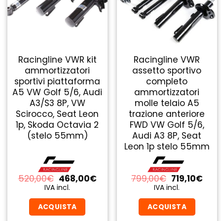
Racingline VWR kit
Racingline VWR
ammortizzatori
assetto sportivo
sportivi piattaforma
completo
A5 VW Golf 5/6, Audi
ammortizzatori
A3/S3 8P, VW
molle telaio A5
Scirocco, Seat Leon
trazione anteriore
1p, Skoda Octavia 2
FWD VW Golf 5/6,
(stelo 55mm)
Audi A3 8P, Seat
Leon 1p stelo 55mm
Il
Il
Il
Il
520,00
€
468,00
€
799,00
€
719,10
€
prezzo
prezzo
prezzo
prez
IVA incl.
IVA incl.
originale
attuale
originale
attu
era:
è:
era:
è:
ACQUISTA
ACQUISTA
520,00€.
468,00€.
799,00€.
719,