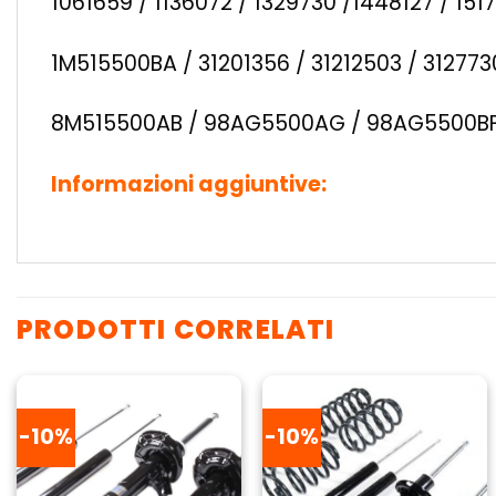
1061659 / 1136072 / 1329730 /1448127 / 15
1M515500BA / 31201356 / 31212503 / 31277
8M515500AB / 98AG5500AG / 98AG5500BF
Informazioni aggiuntive:
PRODOTTI CORRELATI
-10%
-10%