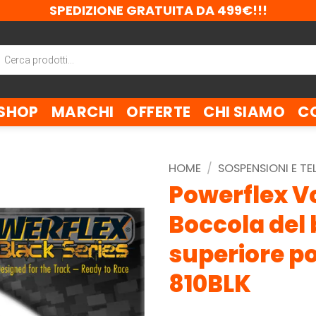
SPEDIZIONE GRATUITA DA 499€!!!
ca
tti
SHOP
MARCHI
OFFERTE
CHI SIAMO
C
HOME
/
SOSPENSIONI E TE
Powerflex Vo
Boccola del 
superiore po
810BLK