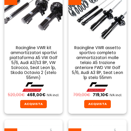
Racingline VWR kit
Racingline VWR assetto
ammortizzatori sportivi
sportivo completo
piattaforma A5 VW Golf
ammortizzatori molle
5/6, Audi A3/S3 8P, VW
telaio A5 trazione
Scirocco, Seat Leon 1p,
anteriore FWD VW Golf
Skoda Octavia 2 (stelo
5/6, Audi A3 8P, Seat Leon
55mm)
1p stelo 55mm
Il
Il
Il
Il
520,00
€
468,00
€
799,00
€
719,10
€
IVA incl.
IVA incl.
prezzo
prezzo
prezzo
prezzo
originale
attuale
originale
attuale
ACQUISTA
ACQUISTA
era:
è:
era:
è:
520,00€.
468,00€.
799,00€.
719,10€.