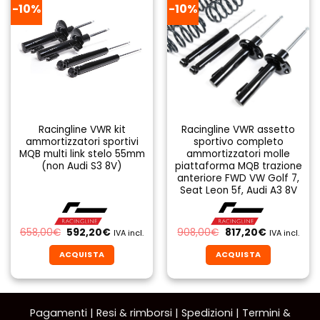
-10%
-10%
Racingline VWR kit
Racingline VWR assetto
ammortizzatori sportivi
sportivo completo
MQB multi link stelo 55mm
ammortizzatori molle
(non Audi S3 8V)
piattaforma MQB trazione
anteriore FWD VW Golf 7,
Seat Leon 5f, Audi A3 8V
Il
Il
Il
Il
658,00
€
592,20
€
908,00
€
817,20
€
IVA incl.
IVA incl.
prezzo
prezzo
prezzo
prezzo
originale
attuale
originale
attuale
ACQUISTA
ACQUISTA
era:
è:
era:
è:
658,00€.
592,20€.
908,00€.
817,20€.
Pagamenti
|
Resi & rimborsi
|
Spedizioni
|
Termini &