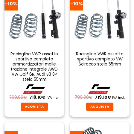
-10%
-10%
Racingline VWR assetto
Racingline VWR assetto
sportivo completo
sportivo completo VW
ammortizzatori molle
Scirocco stelo 55mm
trazione integrale AWD
VW Golf 6R, Audi S3 8P
stelo 55mm
Il
Il
Il
Il
799,00
€
719,10
€
799,00
€
719,10
€
IVA incl.
IVA incl.
prezzo
prezzo
prezzo
prezzo
originale
attuale
originale
attuale
ACQUISTA
ACQUISTA
era:
è:
era:
è:
799,00€.
719,10€.
799,00€.
719,10€.