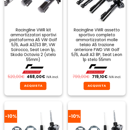
Racingline VWR kit
Racingline VWR assetto
ammortizzatori sportivi
sportivo completo
piattaforma A5 VW Golf
ammortizzatori molle
5/6, Audi A3/S3 8P, VW
telaio A5 trazione
Scirocco, Seat Leon 1p,
anteriore FWD VW Golf
Skoda Octavia 2 (stelo
5/6, Audi A3 8P, Seat Leon
55mm)
1p stelo 55mm
Il
Il
Il
Il
520,00
€
468,00
€
799,00
€
719,10
€
IVA incl.
IVA incl.
prezzo
prezzo
prezzo
prezzo
originale
attuale
originale
attuale
ACQUISTA
ACQUISTA
era:
è:
era:
è:
520,00€.
468,00€.
799,00€.
719,10€.
-10%
-10%