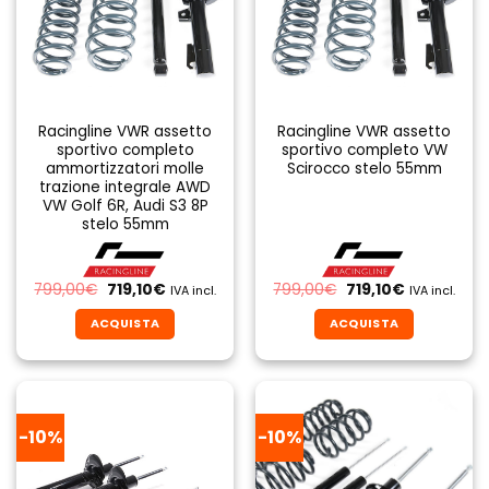
Racingline VWR assetto
Racingline VWR assetto
sportivo completo
sportivo completo VW
ammortizzatori molle
Scirocco stelo 55mm
trazione integrale AWD
VW Golf 6R, Audi S3 8P
stelo 55mm
Il
Il
Il
Il
799,00
€
719,10
€
799,00
€
719,10
€
IVA incl.
IVA incl.
prezzo
prezzo
prezzo
prezzo
originale
attuale
originale
attuale
ACQUISTA
ACQUISTA
era:
è:
era:
è:
799,00€.
719,10€.
799,00€.
719,10€.
-10%
-10%