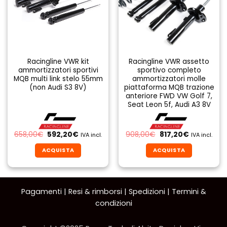
Racingline VWR kit
Racingline VWR assetto
ammortizzatori sportivi
sportivo completo
MQB multi link stelo 55mm
ammortizzatori molle
(non Audi S3 8V)
piattaforma MQB trazione
anteriore FWD VW Golf 7,
Seat Leon 5f, Audi A3 8V
Il
Il
Il
Il
658,00
€
592,20
€
908,00
€
817,20
€
IVA incl.
IVA incl.
prezzo
prezzo
prezzo
prezzo
originale
attuale
originale
attuale
ACQUISTA
ACQUISTA
era:
è:
era:
è:
658,00€.
592,20€.
908,00€.
817,20€.
Pagamenti
|
Resi & rimborsi
|
Spedizioni
|
Termini &
condizioni