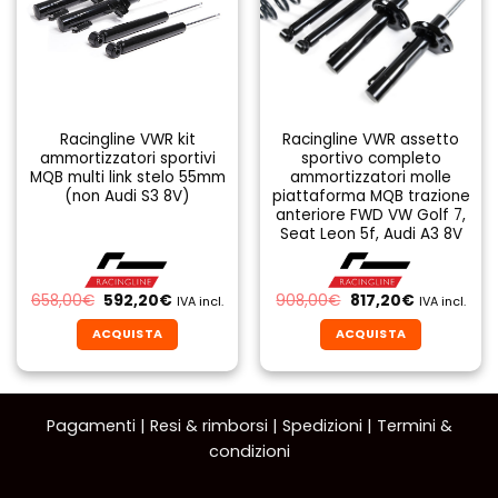
Racingline VWR kit
Racingline VWR assetto
ammortizzatori sportivi
sportivo completo
MQB multi link stelo 55mm
ammortizzatori molle
(non Audi S3 8V)
piattaforma MQB trazione
anteriore FWD VW Golf 7,
Seat Leon 5f, Audi A3 8V
Il
Il
Il
Il
658,00
€
592,20
€
908,00
€
817,20
€
IVA incl.
IVA incl.
prezzo
prezzo
prezzo
prezzo
originale
attuale
originale
attuale
ACQUISTA
ACQUISTA
era:
è:
era:
è:
658,00€.
592,20€.
908,00€.
817,20€.
Pagamenti
|
Resi & rimborsi
|
Spedizioni
|
Termini &
condizioni