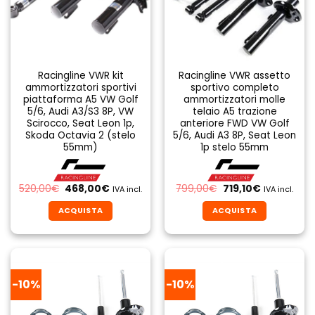
Racingline VWR kit
Racingline VWR assetto
ammortizzatori sportivi
sportivo completo
piattaforma A5 VW Golf
ammortizzatori molle
5/6, Audi A3/S3 8P, VW
telaio A5 trazione
Scirocco, Seat Leon 1p,
anteriore FWD VW Golf
Skoda Octavia 2 (stelo
5/6, Audi A3 8P, Seat Leon
55mm)
1p stelo 55mm
Il
Il
Il
Il
520,00
€
468,00
€
799,00
€
719,10
€
IVA incl.
IVA incl.
prezzo
prezzo
prezzo
prezzo
originale
attuale
originale
attuale
ACQUISTA
ACQUISTA
era:
è:
era:
è:
520,00€.
468,00€.
799,00€.
719,10€.
-10%
-10%