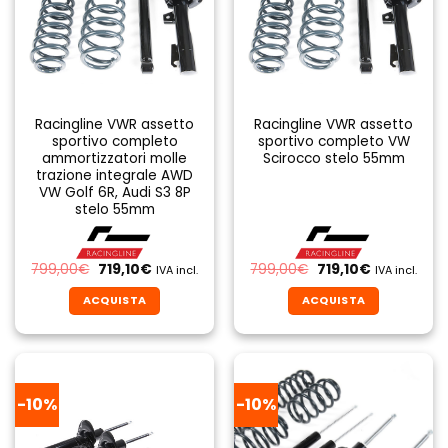
Racingline VWR assetto
Racingline VWR assetto
sportivo completo
sportivo completo VW
ammortizzatori molle
Scirocco stelo 55mm
trazione integrale AWD
VW Golf 6R, Audi S3 8P
stelo 55mm
Il
Il
Il
Il
799,00
€
719,10
€
799,00
€
719,10
€
IVA incl.
IVA incl.
prezzo
prezzo
prezzo
prezzo
originale
attuale
originale
attuale
ACQUISTA
ACQUISTA
era:
è:
era:
è:
799,00€.
719,10€.
799,00€.
719,10€.
-10%
-10%