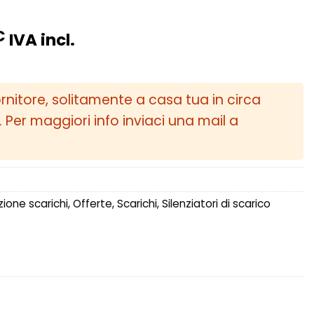
Il
€
IVA incl.
o
prezzo
ale
attuale
è:
ornitore, solitamente a casa tua in circa
0€.
67,50€.
i. Per maggiori info inviaci una mail a
zione scarichi
,
Offerte
,
Scarichi
,
Silenziatori di scarico