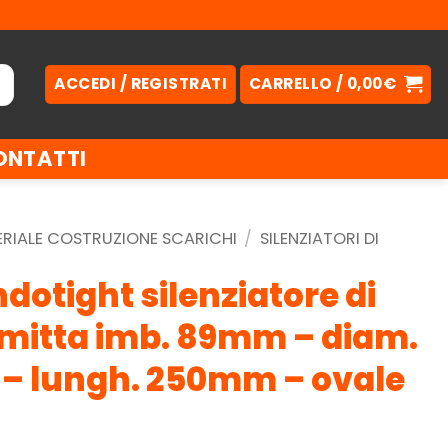
ACCEDI / REGISTRATI
CARRELLO /
0,00
€
ONTATTI
RIALE COSTRUZIONE SCARICHI
/
SILENZIATORI DI
otight silenziatore di
mitta imb. 89mm – diam.
– lungh. 250mm – ovale