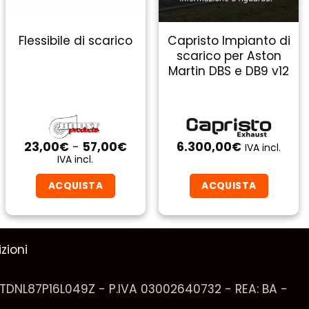
Capristo Impianto di
Flessibile di scarico
scarico per Aston
Martin DBS e DB9 v12
Fascia
23,00
€
-
57,00
€
6.300,00
€
IVA incl.
di
IVA incl.
prezzo:
da
ACQUISTA
ACQUISTA
23,00€
a
Questo
57,00€
prodotto
ha
zioni
più
varianti.
VTDNL87P16L049Z - P.IVA 03002640732 - REA: BA -
Le