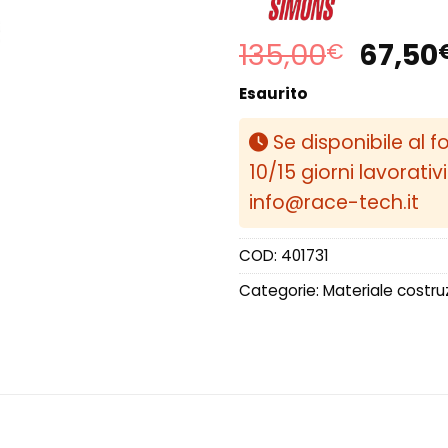
Il
135,00
67,50
€
prezz
Esaurito
origin
era:
Se disponibile al f
135,0
10/15 giorni lavorativ
info@race-tech.it
COD:
401731
Categorie:
Materiale costru