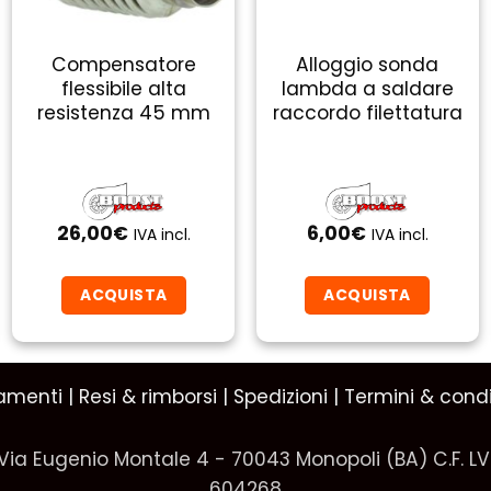
Compensatore
Alloggio sonda
flessibile alta
lambda a saldare
resistenza 45 mm
raccordo filettatura
26,00
€
6,00
€
IVA incl.
IVA incl.
ACQUISTA
ACQUISTA
amenti
|
Resi & rimborsi
|
Spedizioni
|
Termini & condi
Via Eugenio Montale 4 - 70043 Monopoli (BA) C.F. L
604268