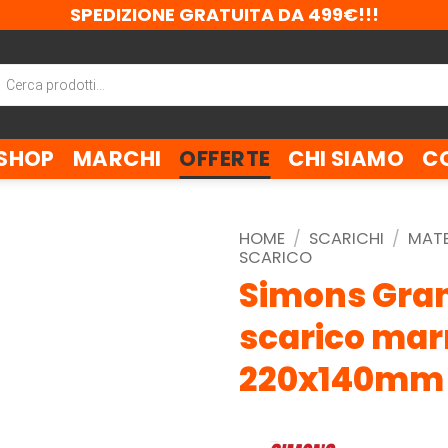
SPEDIZIONE GRATUITA DA 499€!!!
ca
tti
SHOP
MARCHI
OFFERTE
CHI SIAMO
C
HOME
/
SCARICHI
/
MATE
SCARICO
Simons Grand
scarico mar
220x140mm 