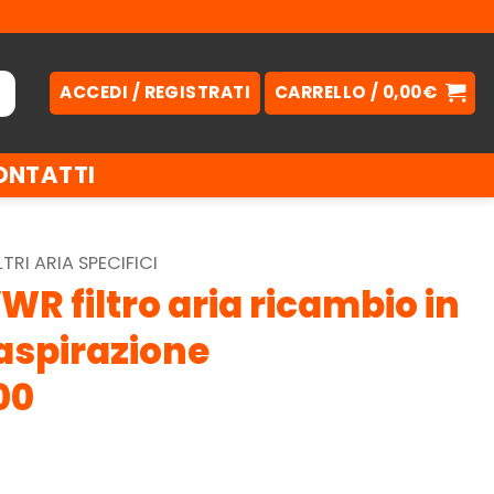
ACCEDI / REGISTRATI
CARRELLO /
0,00
€
ONTATTI
LTRI ARIA SPECIFICI
WR filtro aria ricambio in
aspirazione
00