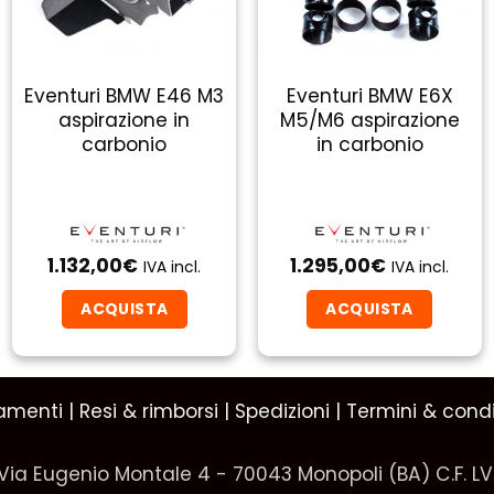
Eventuri BMW E46 M3
Eventuri BMW E6X
aspirazione in
M5/M6 aspirazione
carbonio
in carbonio
1.132,00
€
1.295,00
€
IVA incl.
IVA incl.
ACQUISTA
ACQUISTA
amenti
|
Resi & rimborsi
|
Spedizioni
|
Termini & condi
Via Eugenio Montale 4 - 70043 Monopoli (BA) C.F. L