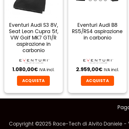
Eventuri Audi S3 8V,
Eventuri Audi B8
Seat Leon Cupra 5f,
RS5/RS4 aspirazione
VW Golf MK7 GTI/R
in carbonio
aspirazione in
carbonio
1.080,00
€
2.959,00
€
IVA incl.
IVA incl.
ACQUISTA
ACQUISTA
Pag
Copyright ©2025 Race-Tech di Alvito Daniele - 