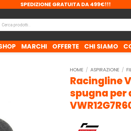
SPEDIZIONE GRATUITA DA 499€!!!
ca
tti
SHOP
MARCHI
OFFERTE
CHI SIAMO
C
HOME
/
ASPIRAZIONE
/
FI
Racingline V
spugna per 
VWR12G7R6