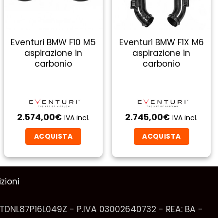
Eventuri BMW F10 M5
Eventuri BMW F1X M6
aspirazione in
aspirazione in
carbonio
carbonio
2.574,00
€
2.745,00
€
IVA incl.
IVA incl.
ACQUISTA
ACQUISTA
zioni
VTDNL87P16L049Z - P.IVA 03002640732 - REA: BA -