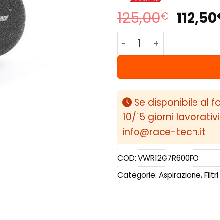
Il
125,00
112,50
€
prezz
Racingline VWR filtro 
origin
era:
125,00
Se disponibile al f
10/15 giorni lavorativ
info@race-tech.it
COD:
VWR12G7R600FO
Categorie:
Aspirazione
,
Filtr