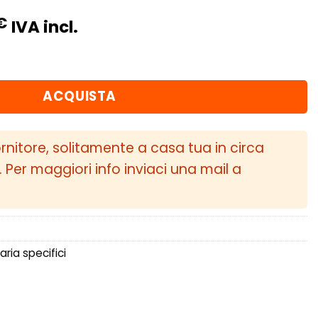
Il
€
IVA incl.
o
prezzo
aria ricambio in spugna per aspirazione VWR12G7
ale
attuale
è:
ACQUISTA
€.
112,50€.
ornitore, solitamente a casa tua in circa
i. Per maggiori info inviaci una mail a
i aria specifici