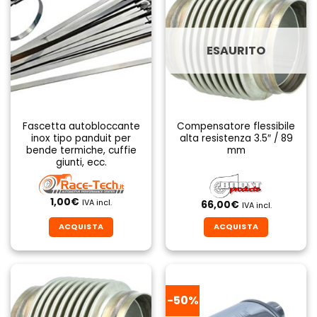
ESAURITO
Fascetta autobloccante
Compensatore flessibile
inox tipo panduit per
alta resistenza 3.5″ / 89
bende termiche, cuffie
mm
giunti, ecc.
1,00
€
IVA incl.
66,00
€
IVA incl.
ACQUISTA
ACQUISTA
-50%