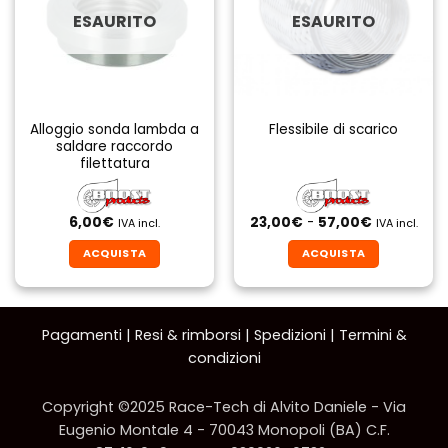
ESAURITO
ESAURITO
Alloggio sonda lambda a
Flessibile di scarico
saldare raccordo
filettatura
Fascia
6,00
€
23,00
€
-
57,00
€
IVA incl.
IVA incl.
di
prezzo:
ACQUISTA
ACQUISTA
da
23,00€
Questo
a
prodotto
57,00€
ha
Pagamenti
|
Resi & rimborsi
|
Spedizioni
|
Termini &
più
condizioni
varianti.
Le
opzioni
Copyright ©2025 Race-Tech di Alvito Daniele - Via
possono
Eugenio Montale 4 - 70043 Monopoli (BA) C.F.
essere