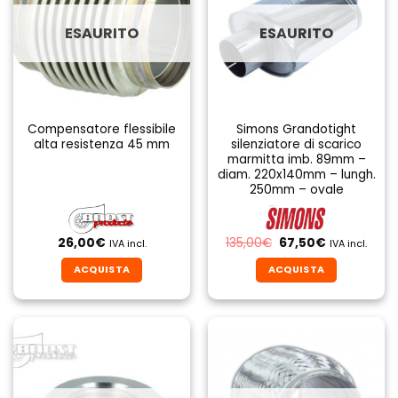
ESAURITO
ESAURITO
Compensatore flessibile
Simons Grandotight
alta resistenza 45 mm
silenziatore di scarico
marmitta imb. 89mm –
diam. 220x140mm – lungh.
250mm – ovale
Il
Il
26,00
€
135,00
€
67,50
€
IVA incl.
IVA incl.
prezzo
prezzo
originale
attuale
ACQUISTA
ACQUISTA
era:
è:
135,00€.
67,50€.