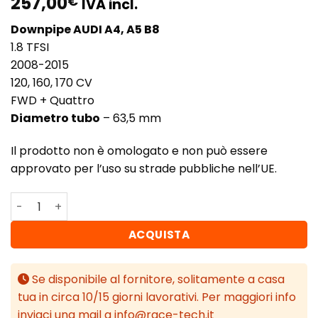
257,00
€
IVA incl.
Downpipe AUDI A4, A5 B8
1.8 TFSI
2008-2015
120, 160, 170 CV
FWD + Quattro
Diametro tubo
– 63,5 mm
Il prodotto non è omologato e non può essere
approvato per l’uso su strade pubbliche nell’UE.
RM Motors Downpipe AUDI A4, A5 B8 1.8 TFSI quantità
ACQUISTA
Se disponibile al fornitore, solitamente a casa
tua in circa 10/15 giorni lavorativi. Per maggiori info
inviaci una mail a info@race-tech.it