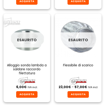
ACQUISTA
ACQUISTA
era:
è:
135,00€.
67,50€.
ESAURITO
ESAURITO
Alloggio sonda lambda a
Flessibile di scarico
saldare raccordo
filettatura
Fascia
6,00
€
23,00
€
-
57,00
€
IVA incl.
IVA incl.
di
prezzo:
ACQUISTA
ACQUISTA
da
23,00€
Questo
a
prodotto