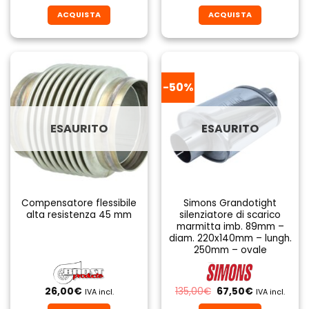
ACQUISTA
ACQUISTA
-50%
ESAURITO
ESAURITO
Compensatore flessibile
Simons Grandotight
alta resistenza 45 mm
silenziatore di scarico
marmitta imb. 89mm –
diam. 220x140mm – lungh.
250mm – ovale
Il
Il
26,00
€
135,00
€
67,50
€
IVA incl.
IVA incl.
prezzo
prezzo
originale
attuale