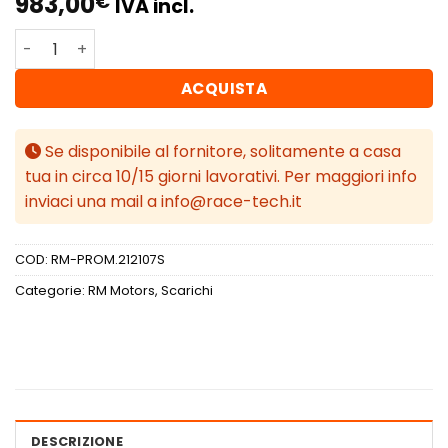
983,00
€
IVA incl.
RM Motors Downpipe AUDI S4, RS4 B5 2.7 T + silenziatore 
ACQUISTA
Se disponibile al fornitore, solitamente a casa
tua in circa 10/15 giorni lavorativi. Per maggiori info
inviaci una mail a info@race-tech.it
COD:
RM-PROM.212107S
Categorie:
RM Motors
,
Scarichi
DESCRIZIONE